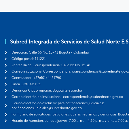
Subred Integrada de Servicios de Salud Norte E.S
Dirección: Calle 66 No. 15-41 Bogotá - Colombia
Código postal: 111221
Ventanilla de Correspondencia: Calle 66 No. 15-41
Correo institucional Correspondencia: correspondencia@subrednorte.gov.
Conmutador: +57(601) 4431790
Línea Gratuita: 195
Denuncia Anticorrupción: Bogotá te escucha
Correo electrónico institucional: correspondencia@subrednorte.gov.co
Correo electrónico exclusivo para notificaciones judiciales:
notificacionesjudiciales@subrednorte.gov.co
Formulario de solicitudes, peticiones, quejas, reclamos y denuncias: Bogot
Horario de Atención: Lunes a jueves: 7:00 a. m. - 4:30 p. m.; viernes: 7:00 a.