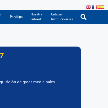
o
Nuestra
Enlaces
Participa
Subred
Institucionales
7
uisición de gases medicinales.