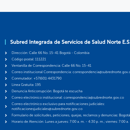
Subred Integrada de Servicios de Salud Norte E.S
Dirección: Calle 66 No. 15-41 Bogotá - Colombia
Código postal: 111221
Ventanilla de Correspondencia: Calle 66 No. 15-41
Correo institucional Correspondencia: correspondencia@subrednorte.gov.
Conmutador: +57(601) 4431790
Línea Gratuita: 195
Denuncia Anticorrupción: Bogotá te escucha
Correo electrónico institucional: correspondencia@subrednorte.gov.co
Correo electrónico exclusivo para notificaciones judiciales:
notificacionesjudiciales@subrednorte.gov.co
Formulario de solicitudes, peticiones, quejas, reclamos y denuncias: Bogot
Horario de Atención: Lunes a jueves: 7:00 a. m. - 4:30 p. m.; viernes: 7:00 a.