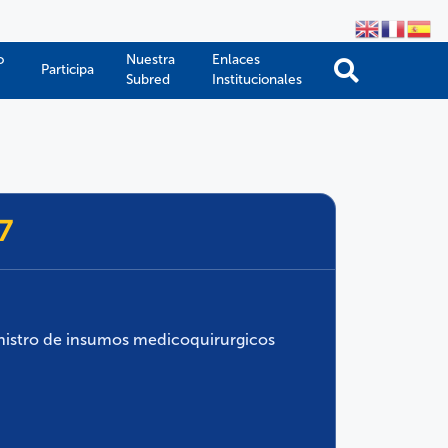
o
Nuestra
Enlaces
Participa
Subred
Institucionales
7
inistro de insumos medicoquirurgicos