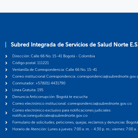
Subred Integrada de Servicios de Salud Norte E.S
Dirección: Calle 66 No. 15-41 Bogotá - Colombia
Código postal: 111221
Ventanilla de Correspondencia: Calle 66 No. 15-41
Correo institucional Correspondencia: correspondencia@subrednorte.gov.
Conmutador: +57(601) 4431790
Línea Gratuita: 195
Denuncia Anticorrupción: Bogotá te escucha
Correo electrónico institucional: correspondencia@subrednorte.gov.co
Correo electrónico exclusivo para notificaciones judiciales:
notificacionesjudiciales@subrednorte.gov.co
Formulario de solicitudes, peticiones, quejas, reclamos y denuncias: Bogot
Horario de Atención: Lunes a jueves: 7:00 a. m. - 4:30 p. m.; viernes: 7:00 a.