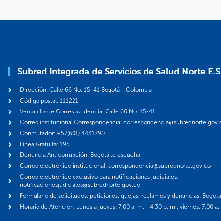
Subred Integrada de Servicios de Salud Norte E.S
Dirección: Calle 66 No. 15-41 Bogotá - Colombia
Código postal: 111221
Ventanilla de Correspondencia: Calle 66 No. 15-41
Correo institucional Correspondencia: correspondencia@subrednorte.gov.
Conmutador: +57(601) 4431790
Línea Gratuita: 195
Denuncia Anticorrupción: Bogotá te escucha
Correo electrónico institucional: correspondencia@subrednorte.gov.co
Correo electrónico exclusivo para notificaciones judiciales:
notificacionesjudiciales@subrednorte.gov.co
Formulario de solicitudes, peticiones, quejas, reclamos y denuncias: Bogot
Horario de Atención: Lunes a jueves: 7:00 a. m. - 4:30 p. m.; viernes: 7:00 a.