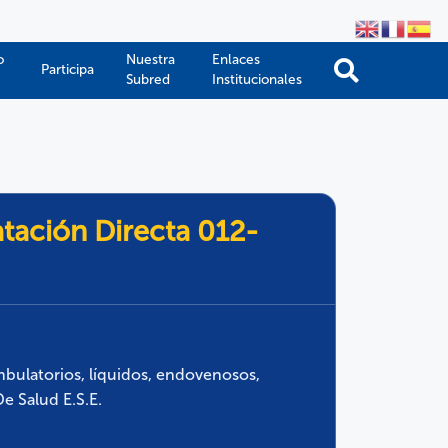
o
Nuestra
Enlaces
Participa
Subred
Institucionales
atación Directa 012-
bulatorios, líquidos, endovenosos,
e Salud E.S.E.