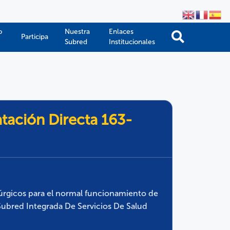
o
Nuestra
Enlaces
Participa
Subred
Institucionales
atación Directa 163-
úrgicos para el normal funcionamiento de
 Subred Integrada De Servicios De Salud