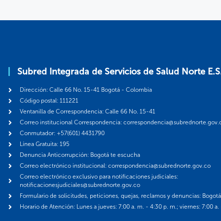
Subred Integrada de Servicios de Salud Norte E.S
Dirección: Calle 66 No. 15-41 Bogotá - Colombia
Código postal: 111221
Ventanilla de Correspondencia: Calle 66 No. 15-41
Correo institucional Correspondencia: correspondencia@subrednorte.gov.
Conmutador: +57(601) 4431790
Línea Gratuita: 195
Denuncia Anticorrupción: Bogotá te escucha
Correo electrónico institucional: correspondencia@subrednorte.gov.co
Correo electrónico exclusivo para notificaciones judiciales:
notificacionesjudiciales@subrednorte.gov.co
Formulario de solicitudes, peticiones, quejas, reclamos y denuncias: Bogot
Horario de Atención: Lunes a jueves: 7:00 a. m. - 4:30 p. m.; viernes: 7:00 a.