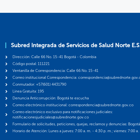
Subred Integrada de Servicios de Salud Norte E.S
Dirección: Calle 66 No. 15-41 Bogotá - Colombia
Código postal: 111221
Ventanilla de Correspondencia: Calle 66 No. 15-41
Correo institucional Correspondencia: correspondencia@subrednorte.gov.
Conmutador: +57(601) 4431790
Línea Gratuita: 195
Denuncia Anticorrupción: Bogotá te escucha
Correo electrónico institucional: correspondencia@subrednorte.gov.co
Correo electrónico exclusivo para notificaciones judiciales:
notificacionesjudiciales@subrednorte.gov.co
Formulario de solicitudes, peticiones, quejas, reclamos y denuncias: Bogot
Horario de Atención: Lunes a jueves: 7:00 a. m. - 4:30 p. m.; viernes: 7:00 a.