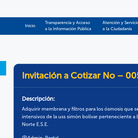
Transparencia y Acceso
Atención y Servici
Inicio
a la Información Pública​​
a la Ciudadanía
Invitación a Cotizar No – 0
Descripción:
Adquirir membrana y filtros para los ósmosis que s
intensivos de la uss simón bolívar perteneciente a
Norte E.S.E.
Admin-Portal