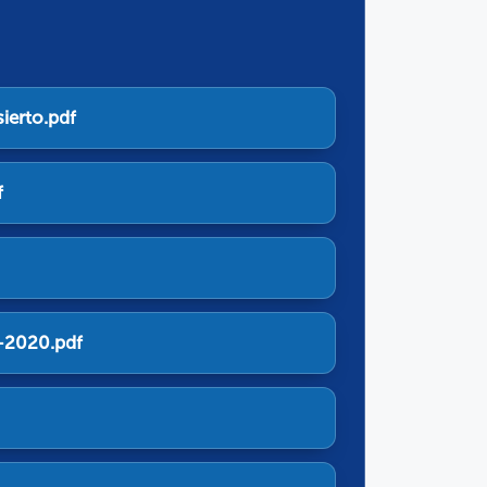
ierto.pdf
f
5-2020.pdf