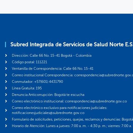
Subred Integrada de Servicios de Salud Norte E.S
Dirección: Calle 66 No. 15-41 Bogotá - Colombia
Código postal: 111221
Ventanilla de Correspondencia: Calle 66 No. 15-41
Correo institucional Correspondencia: correspondencia@subrednorte.gov.
Conmutador: +57(601) 4431790
Línea Gratuita: 195
Denuncia Anticorrupción: Bogotá te escucha
Correo electrónico institucional: correspondencia@subrednorte.gov.co
Correo electrónico exclusivo para notificaciones judiciales:
notificacionesjudiciales@subrednorte.gov.co
Formulario de solicitudes, peticiones, quejas, reclamos y denuncias: Bogot
Horario de Atención: Lunes a jueves: 7:00 a. m. - 4:30 p. m.; viernes: 7:00 a.