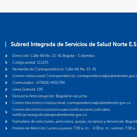
Subred Integrada de Servicios de Salud Norte E.S
Dirección: Calle 66 No. 15-41 Bogotá - Colombia
Código postal: 111221
Ventanilla de Correspondencia: Calle 66 No. 15-41
Correo institucional Correspondencia: correspondencia@subrednorte.gov.
Conmutador: +57(601) 4431790
Línea Gratuita: 195
Denuncia Anticorrupción: Bogotá te escucha
Correo electrónico institucional: correspondencia@subrednorte.gov.co
Correo electrónico exclusivo para notificaciones judiciales:
notificacionesjudiciales@subrednorte.gov.co
Formulario de solicitudes, peticiones, quejas, reclamos y denuncias: Bogot
Horario de Atención: Lunes a jueves: 7:00 a. m. - 4:30 p. m.; viernes: 7:00 a.