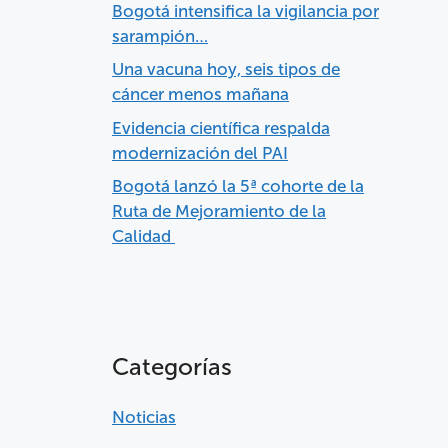
Bogotá intensifica la vigilancia por
sarampión…
Una vacuna hoy, seis tipos de
cáncer menos mañana
Evidencia científica respalda
modernización del PAI
Bogotá lanzó la 5ª cohorte de la
Ruta de Mejoramiento de la
Calidad
Categorías
Noticias