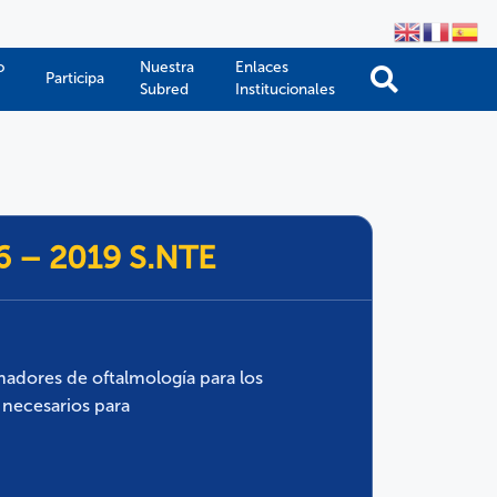
o
Nuestra
Enlaces
Participa
Subred
Institucionales
36 – 2019 S.NTE
madores de oftalmología para los
 necesarios para