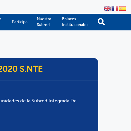
o
Nuestra
Enlaces
Participa
Subred
Institucionales
-2020 S.NTE
 unidades de la Subred Integrada De