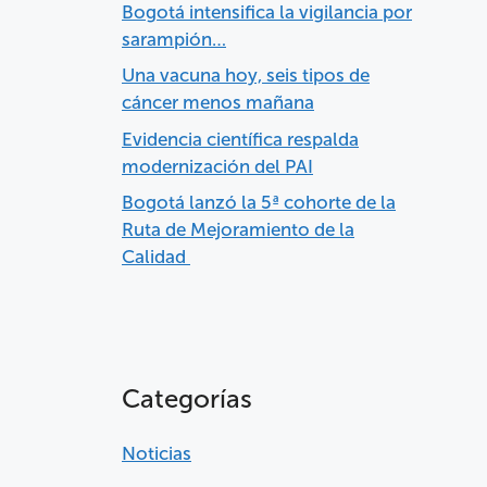
Bogotá intensifica la vigilancia por
sarampión…
Una vacuna hoy, seis tipos de
cáncer menos mañana
Evidencia científica respalda
modernización del PAI
Bogotá lanzó la 5ª cohorte de la
Ruta de Mejoramiento de la
Calidad
Categorías
Noticias