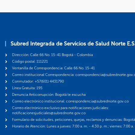
Subred Integrada de Servicios de Salud Norte E.S
Dirección: Calle 66 No. 15-41 Bogotá - Colombia
Código postal: 111221
Ventanilla de Correspondencia: Calle 66 No. 15-41
Correo institucional Correspondencia: correspondencia@subrednorte.gov.
Conmutador: +57(601) 4431790
Línea Gratuita: 195
Denuncia Anticorrupción: Bogotá te escucha
Correo electrónico institucional: correspondencia@subrednorte.gov.co
Correo electrónico exclusivo para notificaciones judiciales:
notificacionesjudiciales@subrednorte.gov.co
Formulario de solicitudes, peticiones, quejas, reclamos y denuncias: Bogot
Horario de Atención: Lunes a jueves: 7:00 a. m. - 4:30 p. m.; viernes: 7:00 a.