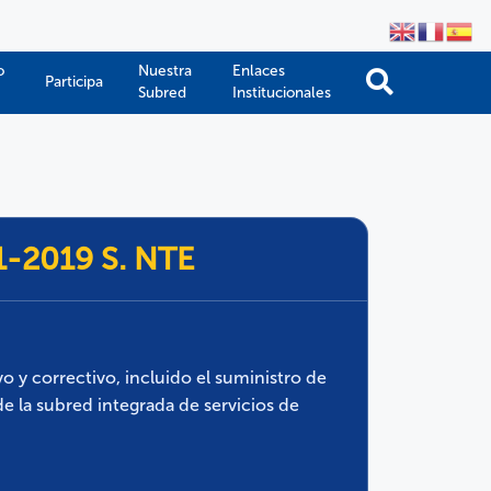
o
Nuestra
Enlaces
Participa
Subred
Institucionales
71-2019 S. NTE
 y correctivo, incluido el suministro de
e la subred integrada de servicios de