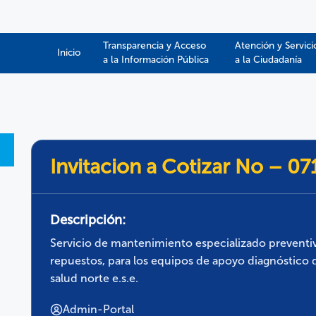
Transparencia y Acceso
Atención y Servici
Inicio
a la Información Pública​​
a la Ciudadanía
Invitacion a Cotizar No – 0
Descripción:
Servicio de mantenimiento especializado preventivo
repuestos, para los equipos de apoyo diagnóstico d
salud norte e.s.e.
Admin-Portal