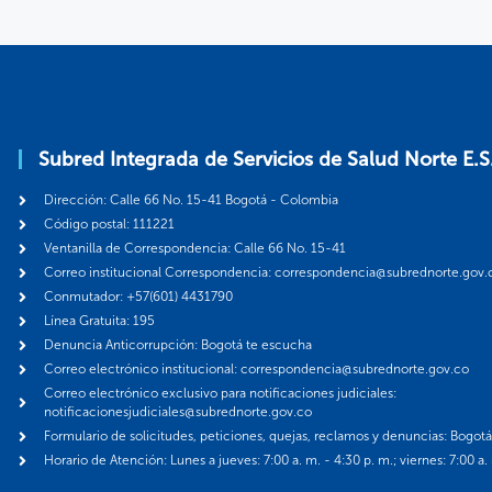
Subred Integrada de Servicios de Salud Norte E.S
Dirección: Calle 66 No. 15-41 Bogotá - Colombia
Código postal: 111221
Ventanilla de Correspondencia: Calle 66 No. 15-41
Correo institucional Correspondencia: correspondencia@subrednorte.gov.
Conmutador: +57(601) 4431790
Línea Gratuita: 195
Denuncia Anticorrupción: Bogotá te escucha
Correo electrónico institucional: correspondencia@subrednorte.gov.co
Correo electrónico exclusivo para notificaciones judiciales:
notificacionesjudiciales@subrednorte.gov.co
Formulario de solicitudes, peticiones, quejas, reclamos y denuncias: Bogot
Horario de Atención: Lunes a jueves: 7:00 a. m. - 4:30 p. m.; viernes: 7:00 a.