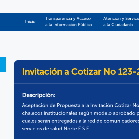
Transparencia y Acceso
Atención y Servici
Inicio
a la Información Pública​​
a la Ciudadanía
Invitación a Cotizar No 123
Descripción:
Aceptación de Propuesta a la Invitación Cotizar No
chalecos institucionales según modelo aprobado por 
cuales serán entregados a la red de comunicadores
servicios de salud Norte E.S.E.