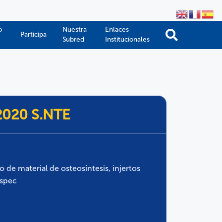
o
Nuestra
Enlaces
Participa
Subred
Institucionales
-2020 S.NTE
o de material de osteosíntesis, injertos
espec