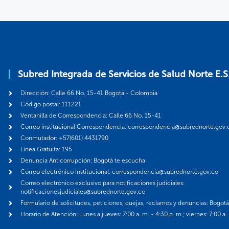
Subred Integrada de Servicios de Salud Norte E.S
Dirección: Calle 66 No. 15-41 Bogotá - Colombia
Código postal: 111221
Ventanilla de Correspondencia: Calle 66 No. 15-41
Correo institucional Correspondencia: correspondencia@subrednorte.gov.
Conmutador: +57(601) 4431790
Línea Gratuita: 195
Denuncia Anticorrupción: Bogotá te escucha
Correo electrónico institucional: correspondencia@subrednorte.gov.co
Correo electrónico exclusivo para notificaciones judiciales:
notificacionesjudiciales@subrednorte.gov.co
Formulario de solicitudes, peticiones, quejas, reclamos y denuncias: Bogot
Horario de Atención: Lunes a jueves: 7:00 a. m. - 4:30 p. m.; viernes: 7:00 a.