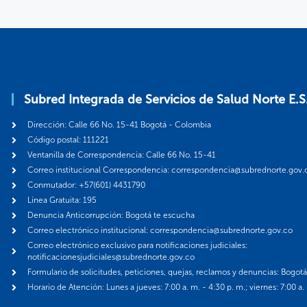
Subred Integrada de Servicios de Salud Norte E.S
Dirección: Calle 66 No. 15-41 Bogotá - Colombia
Código postal: 111221
Ventanilla de Correspondencia: Calle 66 No. 15-41
Correo institucional Correspondencia: correspondencia@subrednorte.gov.
Conmutador: +57(601) 4431790
Línea Gratuita: 195
Denuncia Anticorrupción: Bogotá te escucha
Correo electrónico institucional: correspondencia@subrednorte.gov.co
Correo electrónico exclusivo para notificaciones judiciales:
notificacionesjudiciales@subrednorte.gov.co
Formulario de solicitudes, peticiones, quejas, reclamos y denuncias: Bogot
Horario de Atención: Lunes a jueves: 7:00 a. m. - 4:30 p. m.; viernes: 7:00 a.