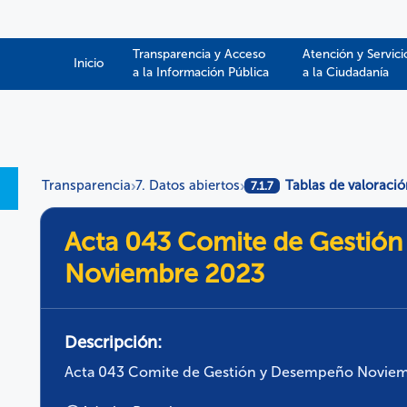
Transparencia y Acceso
Atención y Servici
Inicio
a la Información Pública​​
a la Ciudadanía
Transparencia
7. Datos abiertos
Tablas de valoraci
›
›
7.1.7
Acta 043 Comite de Gestió
Noviembre 2023
Descripción:
Acta 043 Comite de Gestión y Desempeño Novie