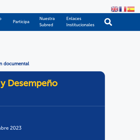
o
Nuestra
Enlaces
Participa
Subred
Institucionales
ón documental
n y Desempeño
mbre 2023