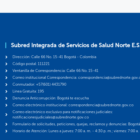
Subred Integrada de Servicios de Salud Norte E.S
Dirección: Calle 66 No. 15-41 Bogotá - Colombia
Código postal: 111221
Ventanilla de Correspondencia: Calle 66 No. 15-41
Correo institucional Correspondencia: correspondencia@subrednorte.gov.
Conmutador: +57(601) 4431790
Línea Gratuita: 195
Denuncia Anticorrupción: Bogotá te escucha
Correo electrónico institucional: correspondencia@subrednorte.gov.co
Correo electrónico exclusivo para notificaciones judiciales:
notificacionesjudiciales@subrednorte.gov.co
Formulario de solicitudes, peticiones, quejas, reclamos y denuncias: Bogot
Horario de Atención: Lunes a jueves: 7:00 a. m. - 4:30 p. m.; viernes: 7:00 a.