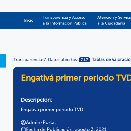
Transparencia y Acceso
Atención y Servici
Inicio
a la Información Pública​​
a la Ciudadanía
Transparencia
7. Datos abiertos
Tablas de valoraci
›
›
7.1.7
Engativá primer periodo TV
Descripción:
Engativá primer periodo TVD
Admin-Portal
Fecha de Publicación: agosto 3, 2021