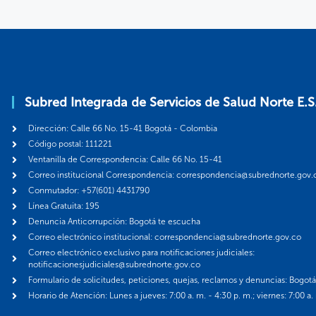
Subred Integrada de Servicios de Salud Norte E.S
Dirección: Calle 66 No. 15-41 Bogotá - Colombia
Código postal: 111221
Ventanilla de Correspondencia: Calle 66 No. 15-41
Correo institucional Correspondencia: correspondencia@subrednorte.gov.
Conmutador: +57(601) 4431790
Línea Gratuita: 195
Denuncia Anticorrupción: Bogotá te escucha
Correo electrónico institucional: correspondencia@subrednorte.gov.co
Correo electrónico exclusivo para notificaciones judiciales:
notificacionesjudiciales@subrednorte.gov.co
Formulario de solicitudes, peticiones, quejas, reclamos y denuncias: Bogot
Horario de Atención: Lunes a jueves: 7:00 a. m. - 4:30 p. m.; viernes: 7:00 a.