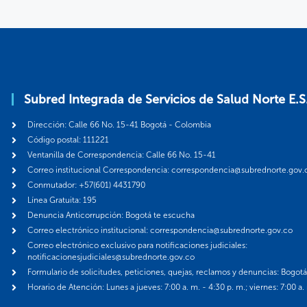
Subred Integrada de Servicios de Salud Norte E.S
Dirección: Calle 66 No. 15-41 Bogotá - Colombia
Código postal: 111221
Ventanilla de Correspondencia: Calle 66 No. 15-41
Correo institucional Correspondencia: correspondencia@subrednorte.gov.
Conmutador: +57(601) 4431790
Línea Gratuita: 195
Denuncia Anticorrupción: Bogotá te escucha
Correo electrónico institucional: correspondencia@subrednorte.gov.co
Correo electrónico exclusivo para notificaciones judiciales:
notificacionesjudiciales@subrednorte.gov.co
Formulario de solicitudes, peticiones, quejas, reclamos y denuncias: Bogot
Horario de Atención: Lunes a jueves: 7:00 a. m. - 4:30 p. m.; viernes: 7:00 a.