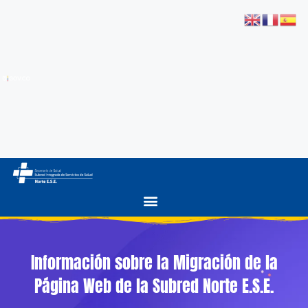
Información sobre la Migración de la
Página Web de la Subred Norte E.S.E.