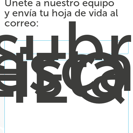
Únete a nuestro equipo
subr
y envía tu hoja de vida al
correo:
esca
Lista
HEQ