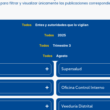
 para filtrar y visualizar únicamente las publicaciones correspond
Todos
Entes y autoridades que lo vigilan
Todos
2025
Todos
Trimestre 3
Todos
Agosto
Supersalud
Oficina Control Interno
Veeduría Distrital