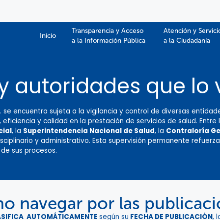
Transparencia y Acceso
Atención y Servici
Inicio
a la Información Pública​​
a la Ciudadanía
y autoridades que lo 
E. se encuentra sujeta a la vigilancia y control de diversas enti
 eficiencia y calidad en la prestación de servicios de salud. Entre
cial
, la
Superintendencia Nacional de Salud
, la
Contraloría Ge
 disciplinario y administrativo. Esta supervisión permanente refuerz
 de sus procesos.
 navegar por las publicac
ASIFICA AUTOMÁTICAMENTE
según su
FECHA DE PUBLICACIÓN
, 