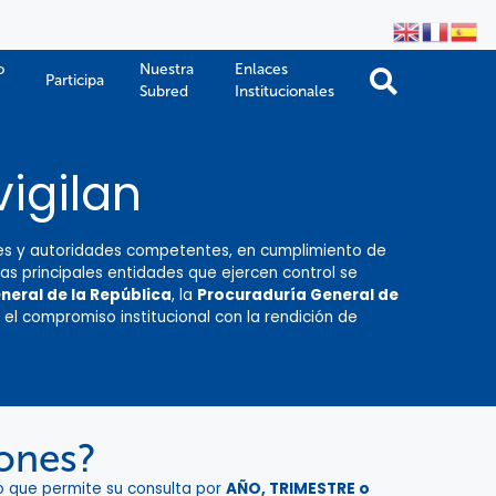
o
Nuestra
Enlaces
Participa
Subred
Institucionales
vigilan
dades y autoridades competentes, en cumplimiento de
 las principales entidades que ejercen control se
neral de la República
, la
Procuraduría General de
a el compromiso institucional con la rendición de
iones?
lo que permite su consulta por
AÑO, TRIMESTRE o