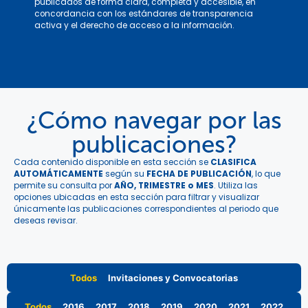
publicados de forma clara, completa y accesible, en
concordancia con los estándares de transparencia
activa y el derecho de acceso a la información.
¿Cómo navegar por las
publicaciones?
Cada contenido disponible en esta sección se
CLASIFICA
AUTOMÁTICAMENTE
según su
FECHA DE PUBLICACIÓN
, lo que
permite su consulta por
AÑO, TRIMESTRE o MES
. Utiliza las
opciones ubicadas en esta sección para filtrar y visualizar
únicamente las publicaciones correspondientes al periodo que
deseas revisar.
Todos
Invitaciones y Convocatorias
Todos
2016
2017
2018
2019
2020
2021
2022