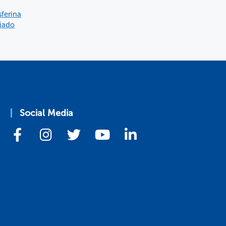
sferina
ciado
Social Media