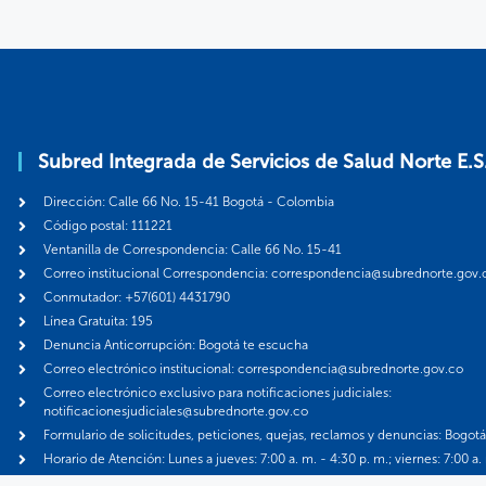
Subred Integrada de Servicios de Salud Norte E.S
Dirección: Calle 66 No. 15-41 Bogotá - Colombia
Código postal: 111221
Ventanilla de Correspondencia: Calle 66 No. 15-41
Correo institucional Correspondencia: correspondencia@subrednorte.gov.
Conmutador: +57(601) 4431790
Línea Gratuita: 195
Denuncia Anticorrupción: Bogotá te escucha
Correo electrónico institucional: correspondencia@subrednorte.gov.co
Correo electrónico exclusivo para notificaciones judiciales:
notificacionesjudiciales@subrednorte.gov.co
Formulario de solicitudes, peticiones, quejas, reclamos y denuncias: Bogot
Horario de Atención: Lunes a jueves: 7:00 a. m. - 4:30 p. m.; viernes: 7:00 a.