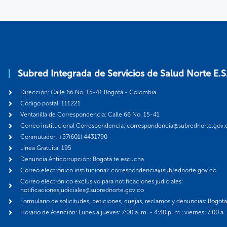
Subred Integrada de Servicios de Salud Norte E.S
Dirección: Calle 66 No. 15-41 Bogotá - Colombia
Código postal: 111221
Ventanilla de Correspondencia: Calle 66 No. 15-41
Correo institucional Correspondencia: correspondencia@subrednorte.gov.
Conmutador: +57(601) 4431790
Línea Gratuita: 195
Denuncia Anticorrupción: Bogotá te escucha
Correo electrónico institucional: correspondencia@subrednorte.gov.co
Correo electrónico exclusivo para notificaciones judiciales:
notificacionesjudiciales@subrednorte.gov.co
Formulario de solicitudes, peticiones, quejas, reclamos y denuncias: Bogot
Horario de Atención: Lunes a jueves: 7:00 a. m. - 4:30 p. m.; viernes: 7:00 a.