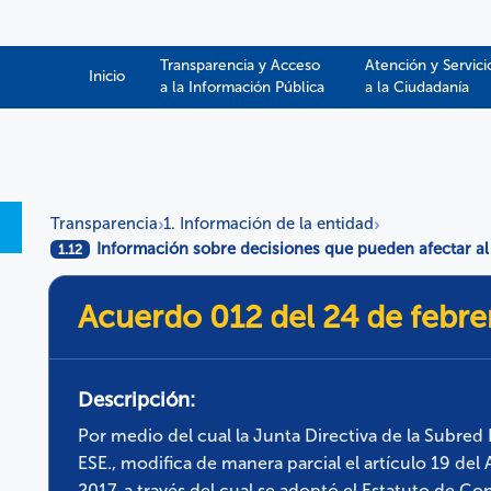
Transparencia y Acceso
Atención y Servici
Inicio
a la Información Pública​​
a la Ciudadanía
Transparencia
1. Información de la entidad
›
›
Información sobre decisiones que pueden afectar al
1.12
Acuerdo 012 del 24 de febre
Descripción:
Por medio del cual la Junta Directiva de la Subred
ESE., modifica de manera parcial el artículo 19 de
2017, a través del cual se adoptó el Estatuto de Co