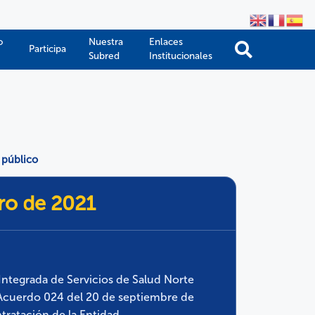
o
Nuestra
Enlaces
Participa
Subred
Institucionales
 público
ro de 2021
 Integrada de Servicios de Salud Norte
l Acuerdo 024 del 20 de septiembre de
ntratación de la Entidad