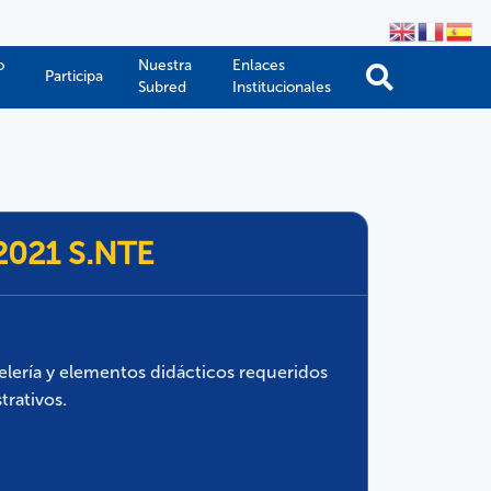
o
Nuestra
Enlaces
Participa
Subred
Institucionales
-2021 S.NTE
elería y elementos didácticos requeridos
trativos.