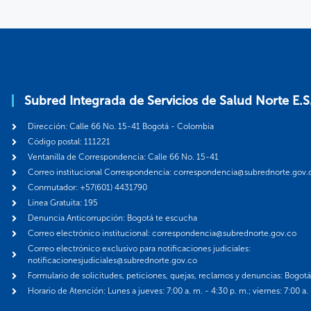
Subred Integrada de Servicios de Salud Norte E.S
Dirección: Calle 66 No. 15-41 Bogotá - Colombia
Código postal: 111221
Ventanilla de Correspondencia: Calle 66 No. 15-41
Correo institucional Correspondencia: correspondencia@subrednorte.gov.
Conmutador: +57(601) 4431790
Línea Gratuita: 195
Denuncia Anticorrupción: Bogotá te escucha
Correo electrónico institucional: correspondencia@subrednorte.gov.co
Correo electrónico exclusivo para notificaciones judiciales:
notificacionesjudiciales@subrednorte.gov.co
Formulario de solicitudes, peticiones, quejas, reclamos y denuncias: Bogot
Horario de Atención: Lunes a jueves: 7:00 a. m. - 4:30 p. m.; viernes: 7:00 a.