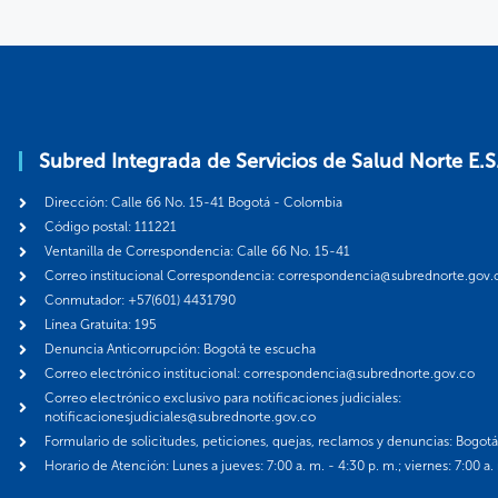
Subred Integrada de Servicios de Salud Norte E.S
Dirección: Calle 66 No. 15-41 Bogotá - Colombia
Código postal: 111221
Ventanilla de Correspondencia: Calle 66 No. 15-41
Correo institucional Correspondencia: correspondencia@subrednorte.gov.
Conmutador: +57(601) 4431790
Línea Gratuita: 195
Denuncia Anticorrupción: Bogotá te escucha
Correo electrónico institucional: correspondencia@subrednorte.gov.co
Correo electrónico exclusivo para notificaciones judiciales:
notificacionesjudiciales@subrednorte.gov.co
Formulario de solicitudes, peticiones, quejas, reclamos y denuncias: Bogot
Horario de Atención: Lunes a jueves: 7:00 a. m. - 4:30 p. m.; viernes: 7:00 a.