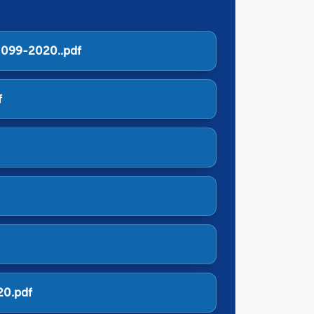
 099-2020..pdf
f
20.pdf