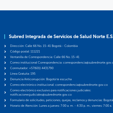
Subred Integrada de Servicios de Salud Norte E.S
Dirección: Calle 66 No. 15-41 Bogotá - Colombia
Código postal: 111221
Ventanilla de Correspondencia: Calle 66 No. 15-41
Correo institucional Correspondencia: correspondencia@subrednorte.gov.
Conmutador: +57(601) 4431790
Línea Gratuita: 195
Denuncia Anticorrupción: Bogotá te escucha
Correo electrónico institucional: correspondencia@subrednorte.gov.co
Correo electrónico exclusivo para notificaciones judiciales:
notificacionesjudiciales@subrednorte.gov.co
Formulario de solicitudes, peticiones, quejas, reclamos y denuncias: Bogot
Horario de Atención: Lunes a jueves: 7:00 a. m. - 4:30 p. m.; viernes: 7:00 a.