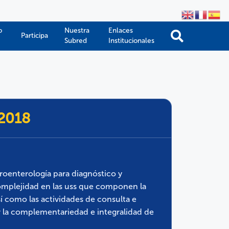
o
Nuestra
Enlaces
Participa
Subred
Institucionales
-2018
troenterología para diagnóstico y
complejidad en las uss que componen la
sí como las actividades de consulta e
ar la complementariedad e integralidad de