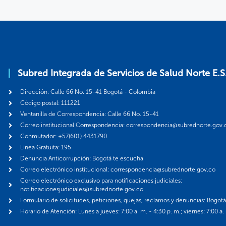
Subred Integrada de Servicios de Salud Norte E.S
Dirección: Calle 66 No. 15-41 Bogotá - Colombia
Código postal: 111221
Ventanilla de Correspondencia: Calle 66 No. 15-41
Correo institucional Correspondencia: correspondencia@subrednorte.gov.
Conmutador: +57(601) 4431790
Línea Gratuita: 195
Denuncia Anticorrupción: Bogotá te escucha
Correo electrónico institucional: correspondencia@subrednorte.gov.co
Correo electrónico exclusivo para notificaciones judiciales:
notificacionesjudiciales@subrednorte.gov.co
Formulario de solicitudes, peticiones, quejas, reclamos y denuncias: Bogot
Horario de Atención: Lunes a jueves: 7:00 a. m. - 4:30 p. m.; viernes: 7:00 a.