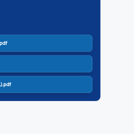
pdf
).pdf