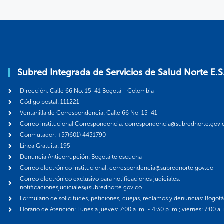
Subred Integrada de Servicios de Salud Norte E.S
Dirección: Calle 66 No. 15-41 Bogotá - Colombia
Código postal: 111221
Ventanilla de Correspondencia: Calle 66 No. 15-41
Correo institucional Correspondencia: correspondencia@subrednorte.gov.
Conmutador: +57(601) 4431790
Línea Gratuita: 195
Denuncia Anticorrupción: Bogotá te escucha
Correo electrónico institucional: correspondencia@subrednorte.gov.co
Correo electrónico exclusivo para notificaciones judiciales:
notificacionesjudiciales@subrednorte.gov.co
Formulario de solicitudes, peticiones, quejas, reclamos y denuncias: Bogot
Horario de Atención: Lunes a jueves: 7:00 a. m. - 4:30 p. m.; viernes: 7:00 a.