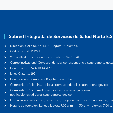
Subred Integrada de Servicios de Salud Norte E.S
Dirección: Calle 66 No. 15-41 Bogotá - Colombia
Código postal: 111221
Ventanilla de Correspondencia: Calle 66 No. 15-41
Correo institucional Correspondencia: correspondencia@subrednorte.gov.
Conmutador: +57(601) 4431790
Línea Gratuita: 195
Denuncia Anticorrupción: Bogotá te escucha
Correo electrónico institucional: correspondencia@subrednorte.gov.co
Correo electrónico exclusivo para notificaciones judiciales:
notificacionesjudiciales@subrednorte.gov.co
Formulario de solicitudes, peticiones, quejas, reclamos y denuncias: Bogot
Horario de Atención: Lunes a jueves: 7:00 a. m. - 4:30 p. m.; viernes: 7:00 a.