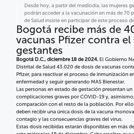
Desde hoy, a partir del mediodía, las mujeres 
podrán acceder a la vacunación en más de 70 pun
de Salud insiste en participar de este proceso 
Bogotá recibe más de 40
vacunas Pfizer contra e
gestantes
Bogotá D.C., diciembre 18 de 2024.
El Gobierno Nac
Distrital de Salud 43.020 de dosis de vacunas con
Pfizer, para reactivar el proceso de inmunización en
enfermedad y seguir generando MAS Bienestar.
Las personas en estado de gestación presentan un 
complicaciones graves por COVID-19 y, asimismo,
comparación con el resto de la población. Por ello
deben recibir una única dosis de la vacuna monoval
contagio y las consecuencias graves del virus.
Estas dosis recibidas estarán disponibles en más d
este miércoles 18 de diciembre. Cabe resaltar, que 