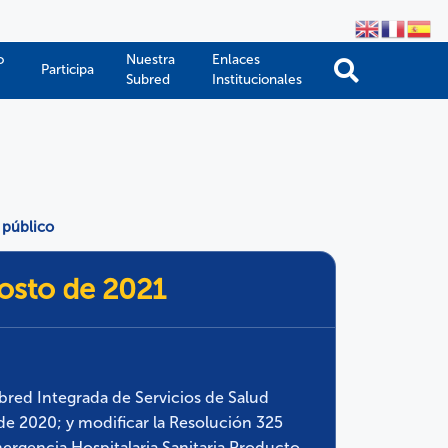
o
Nuestra
Enlaces
Participa
Subred
Institucionales
 público
osto de 2021
ubred Integrada de Servicios de Salud
de 2020; y modificar la Resolución 325
mergencia Hospitalaria Sanitaria Producto