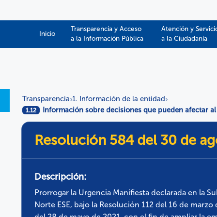
Transparencia y Acceso
Atención y Servici
Inicio
a la Información Pública​​
a la Ciudadanía
Transparencia
1. Información de la entidad
›
›
Información sobre decisiones que pueden afectar al
1.12
Resolución 584 del 30 de ag
Descripción:
Prorrogar la Urgencia Manifiesta declarada en la S
Norte ESE, bajo la Resolución 112 del 16 de marzo 
del 28 de mayo de 2021, con el fin de ampliar la e