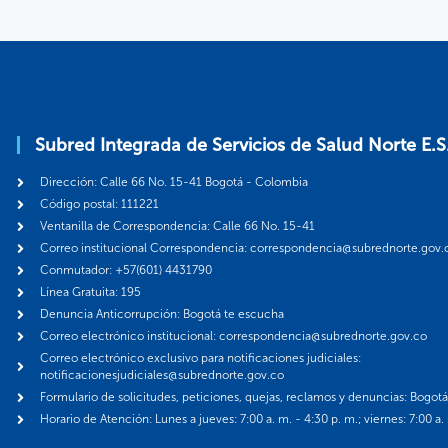
Subred Integrada de Servicios de Salud Norte E.S
Dirección: Calle 66 No. 15-41 Bogotá - Colombia
Código postal: 111221
Ventanilla de Correspondencia: Calle 66 No. 15-41
Correo institucional Correspondencia: correspondencia@subrednorte.gov.
Conmutador: +57(601) 4431790
Línea Gratuita: 195
Denuncia Anticorrupción: Bogotá te escucha
Correo electrónico institucional: correspondencia@subrednorte.gov.co
Correo electrónico exclusivo para notificaciones judiciales:
notificacionesjudiciales@subrednorte.gov.co
Formulario de solicitudes, peticiones, quejas, reclamos y denuncias: Bogot
Horario de Atención: Lunes a jueves: 7:00 a. m. - 4:30 p. m.; viernes: 7:00 a.