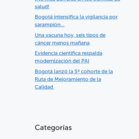
salud!
Bogotá intensifica la vigilancia por
sarampión…
Una vacuna hoy, seis tipos de
cáncer menos mañana
Evidencia científica respalda
modernización del PAI
Bogotá lanzó la 5ª cohorte de la
Ruta de Mejoramiento de la
Calidad
Categorías