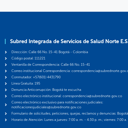
Subred Integrada de Servicios de Salud Norte E.S
Dirección: Calle 66 No. 15-41 Bogotá - Colombia
Código postal: 111221
Ventanilla de Correspondencia: Calle 66 No. 15-41
Correo institucional Correspondencia: correspondencia@subrednorte.gov.
Conmutador: +57(601) 4431790
Línea Gratuita: 195
Denuncia Anticorrupción: Bogotá te escucha
Correo electrónico institucional: correspondencia@subrednorte.gov.co
Correo electrónico exclusivo para notificaciones judiciales:
notificacionesjudiciales@subrednorte.gov.co
Formulario de solicitudes, peticiones, quejas, reclamos y denuncias: Bogot
Horario de Atención: Lunes a jueves: 7:00 a. m. - 4:30 p. m.; viernes: 7:00 a.