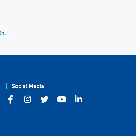
…
ión…
Social Media