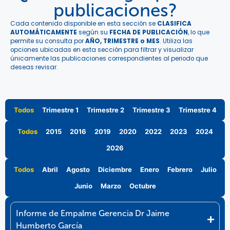
publicaciones?
Cada contenido disponible en esta sección se
CLASIFICA
AUTOMÁTICAMENTE
según su
FECHA DE PUBLICACIÓN
, lo que
permite su consulta por
AÑO, TRIMESTRE o MES
. Utiliza las
opciones ubicadas en esta sección para filtrar y visualizar
únicamente las publicaciones correspondientes al periodo que
deseas revisar.
Todos
Trimestre 1
Trimestre 2
Trimestre 3
Trimestre 4
Todos
2015
2016
2019
2020
2022
2023
2024
2026
Todos
Abril
Agosto
Diciembre
Enero
Febrero
Julio
Junio
Marzo
Octubre
Informe de Empalme Gerencia Dr Jaime
Humberto García