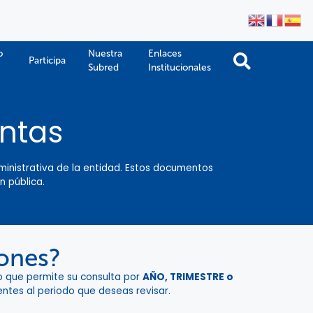
o
Nuestra
Enlaces
Participa
Subred
Institucionales
entas
ministrativa de la entidad. Estos documentos
n pública.
iones?
lo que permite su consulta por
AÑO, TRIMESTRE o
ientes al periodo que deseas revisar.