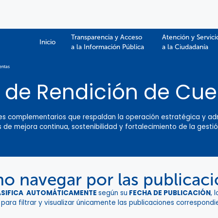
Transparencia y Acceso
Atención y Servici
Inicio
a la Información Pública​​
a la Ciudadanía
entas
 de Rendición de Cu
ales complementarios que respaldan la operación estratégica y ad
e mejora continua, sostenibilidad y fortalecimiento de la gestió
 navegar por las publicac
ASIFICA AUTOMÁTICAMENTE
según su
FECHA DE PUBLICACIÓN
, 
 para filtrar y visualizar únicamente las publicaciones correspond