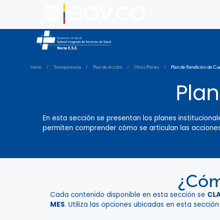
Inicio
/
Transparencia
/
Plan de Acción
/
Otros Planes
/
Plan de Rendición de Cu
Plan
En esta sección se presentan los planes institucion
permiten comprender cómo se articulan las acciones d
¿Cómo
Cada contenido disponible en esta sección se
CL
MES
. Utiliza las opciones ubicadas en esta sección